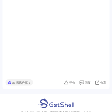
📜 源码分享
评分
回复
分享
极核GetShell致力于分享网络安全工具和资讯，收集整
合高可用性的工具，并广泛发布漏洞思路，以打破网络
安全领域中工具零散和分享受阻的边界。
友情链接
免责声明
侵权说明
投稿说明
商务合作
Copyright © 2023-2026 · 极核GetShell ·
苏ICP备2023035774号