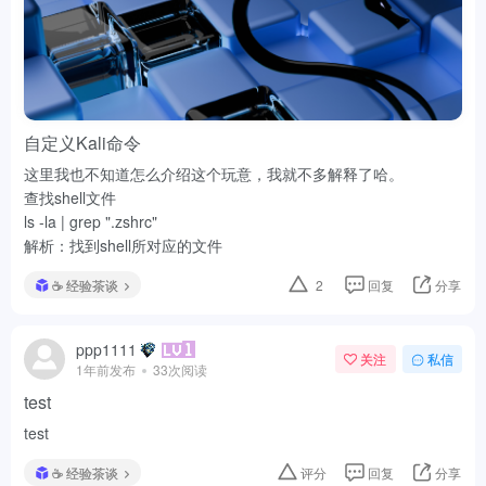
自定义Kali命令
这里我也不知道怎么介绍这个玩意，我就不多解释了哈。
查找shell文件
ls -la | grep ".zshrc"
解析：找到shell所对应的文件
☕ 经验茶谈
2
回复
分享
ppp1111
关注
私信
1年前发布
33次阅读
test
test
☕ 经验茶谈
评分
回复
分享