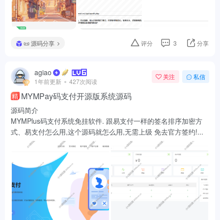
📜 源码分享
评分
3
分享
agiao
关注
私信
1年前更新
427次阅读
MYMPay码支付开源版系统源码
精
源码简介
MYMPlus码支付系统免挂软件. 跟易支付一样的签名排序加密方
式、易支付怎么用,这个源码就怎么用,无需上级 免去官方签约!...