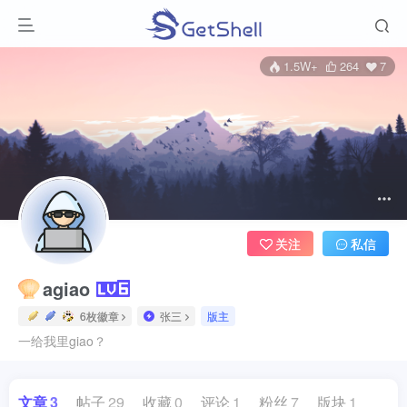
1.5W+
264
7
关注
私信
agiao
6枚徽章
张三
版主
一给我里giao？
文章
3
帖子
29
收藏
0
评论
1
粉丝
7
版块
1