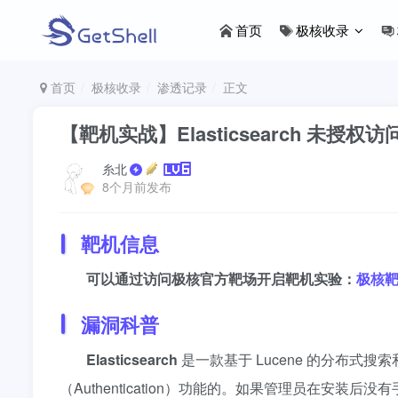
首页
极核收录
首页
极核收录
渗透记录
正文
【靶机实战】Elasticsearch 未授权
糸北
8个月前发布
靶机信息
可以通过访问极核官方靶场开启靶机实验：
极核
漏洞科普
Elasticsearch
是一款基于 Lucene 的分布
（Authentication）功能的。如果管理员在安装后没有