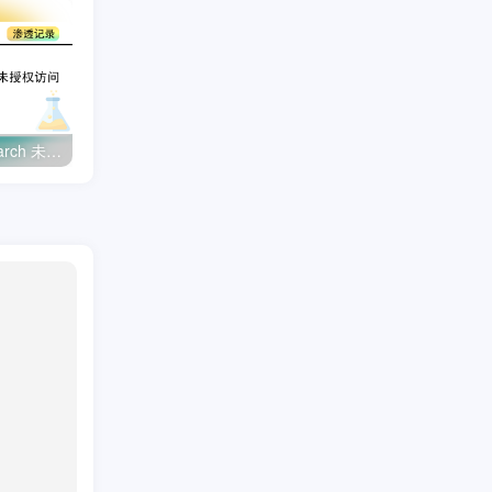
【靶机实战】Elasticsearch 未授权访问漏洞利用
【靶机实战】VulnHub DarkHole_2 打靶记录