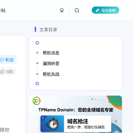
本站
论坛发帖
文章目录
靶机信息
私信
漏洞科普
100
靶机实战
权限控