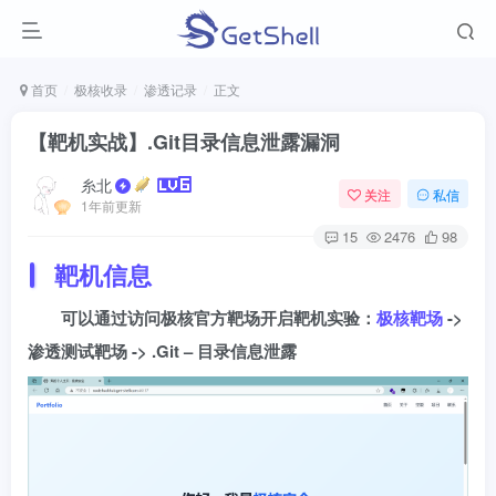
首页
极核收录
渗透记录
正文
【靶机实战】.Git目录信息泄露漏洞
糸北
关注
私信
1年前更新
15
2476
98
靶机信息
可以通过访问极核官方靶场开启靶机实验：
极核靶场
->
渗透测试靶场 -> .Git – 目录信息泄露