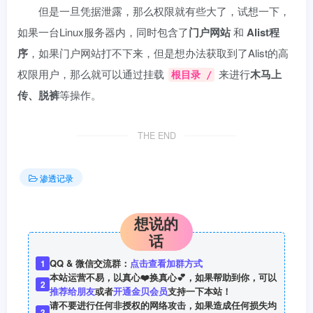
但是一旦凭据泄露，那么权限就有些大了，试想一下，
如果一台Linux服务器内，同时包含了
门户网站
和
Alist程
序
，如果门户网站打不下来，但是想办法获取到了Alist的高
权限用户，那么就可以通过挂载
来进行
木马上
根目录 /
传、脱裤
等操作。
THE END
渗透记录
想说的
话
QQ & 微信交流群：
点击查看加群方式
1
本站运营不易，以真心❤️换真心💕，如果帮助到你，可以
2
推荐给朋友
或者
开通金贝会员
支持一下本站！
请不要进行任何非授权的网络攻击，如果造成任何损失均
3