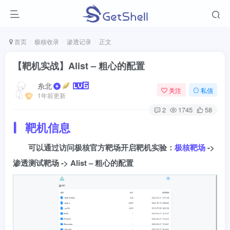
首页
极核收录
渗透记录
正文
【靶机实战】Alist – 粗心的配置
糸北
关注
私信
1年前更新
2
1745
58
靶机信息
可以通过访问极核官方靶场开启靶机实验：
极核靶场
->
渗透测试靶场 -> Alist – 粗心的配置