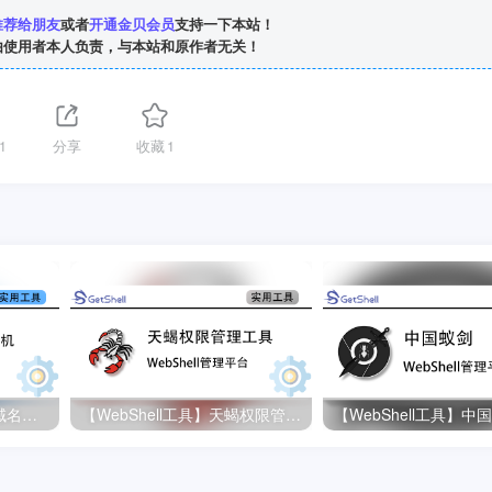
推荐给朋友
或者
开通金贝会员
支持一下本站！
由使用者本人负责，与本站和原作者无关！
1
分享
收藏
1
【子域名爆破】Layer子域名挖掘机 v5.0
【WebShell工具】天蝎权限管理工具 v1.0