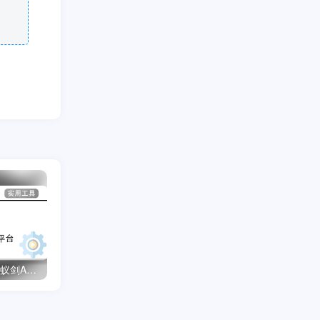
【WebShell工具】中国蚁剑AntSword v2.1.15 全插件整合版
【漏洞利用】红蓝对抗重点OA漏洞利用工具 V2.3 增强版
【Linux提权脚本】dirt