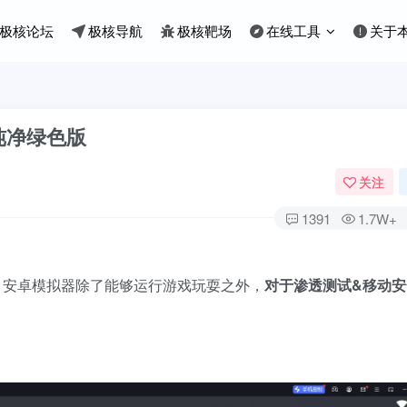
极核论坛
极核导航
极核靶场
在线工具
关于
 纯净绿色版
关注
1391
1.7W+
。安卓模拟器除了能够运行游戏玩耍之外，
对于渗透测试&移动安