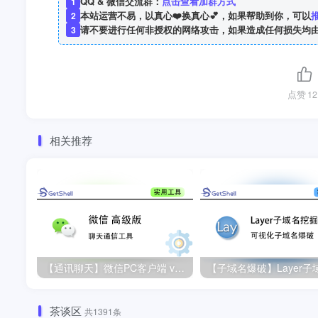
QQ & 微信交流群：
点击查看加群方式
1
本站运营不易，以真心❤️换真心💕，如果帮助到你，可以
2
请不要进行任何非授权的网络攻击，如果造成任何损失均
3
点赞
12
相关推荐
【通讯聊天】微信PC客户端 v4.1.1.7 高级版
茶谈区
共1391条