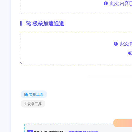
此处内容已
🚀 极核加速通道
此处
实用工具
# 安卓工具