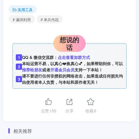
实用工具
# 漏洞利用
# 单兵作战
想说的
话
QQ & 微信交流群：
点击查看加群方式
1
本站运营不易，以真心❤️换真心💕，如果帮助到你，可以
2
推荐给朋友
或者
开通金贝会员
支持一下本站！
请不要进行任何非授权的网络攻击，如果造成任何损失均
3
由使用者本人负责，与本站和原作者无关！
点赞
155
分享
收藏
6
相关推荐