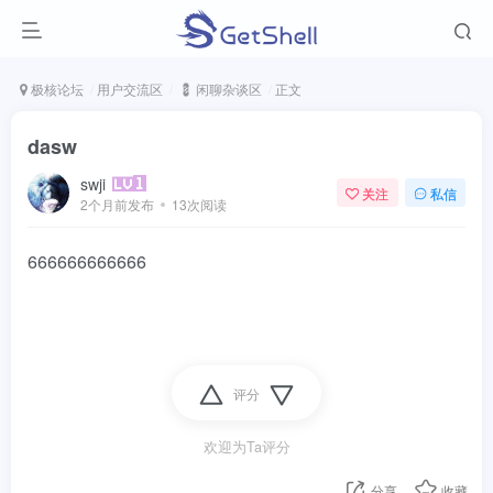
极核论坛
用户交流区
💈 闲聊杂谈区
正文
dasw
swji
关注
私信
2个月前发布
13次阅读
666666666666
评分
欢迎为Ta评分
分享
收藏