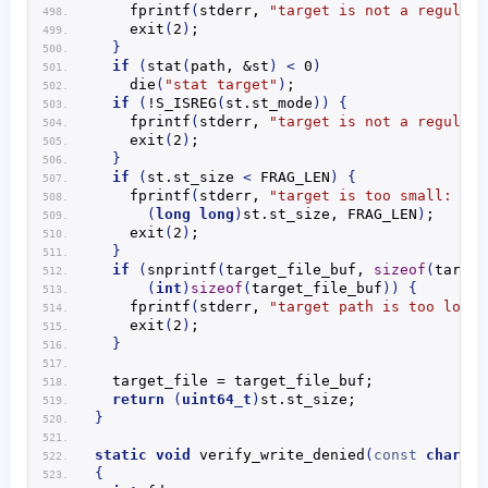
fprintf
(
stderr, 
"target is not a regular 
exit
(
2
)
;
}
if
(
stat
(
path, &st
)
<
 0
)
die
(
"stat target"
)
;
if
(
!
S_ISREG
(
st.
st_mode
))
{
fprintf
(
stderr, 
"target is not a regular 
exit
(
2
)
;
}
if
(
st.
st_size
<
 FRAG_LEN
)
{
fprintf
(
stderr, 
"target is too small: siz
(
long
long
)
st.
st_size
, FRAG_LEN
)
;
exit
(
2
)
;
}
if
(
snprintf
(
target_file_buf, 
sizeof
(
target
(
int
)
sizeof
(
target_file_buf
))
{
fprintf
(
stderr, 
"target path is too long\
exit
(
2
)
;
}
  target_file = target_file_buf;
return
(
uint64_t
)
st.
st_size
;
}
static
void
verify_write_denied
(
const
char
 *l
{