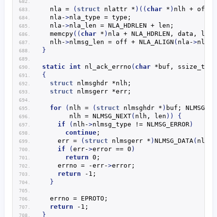
  nla = 
(
struct
 nlattr *
)((
char
 *
)
nlh + off
)
;
  nla-
>
nla_type = type;
  nla-
>
nla_len = NLA_HDRLEN + len;
memcpy
((
char
 *
)
nla + NLA_HDRLEN, data, len
)
  nlh-
>
nlmsg_len = off + 
NLA_ALIGN
(
nla-
>
nla_l
}
static
int
nl_ack_errno
(
char
 *buf, ssize_t le
{
struct
 nlmsghdr *nlh;
struct
 nlmsgerr *err;
for
(
nlh = 
(
struct
 nlmsghdr *
)
buf; 
NLMSG_OK
       nlh = 
NLMSG_NEXT
(
nlh, len
))
{
if
(
nlh-
>
nlmsg_type != NLMSG_ERROR
)
continue
;
    err = 
(
struct
 nlmsgerr *
)
NLMSG_DATA
(
nlh
)
;
if
(
err-
>
error == 0
)
return
 0;
    errno = -err-
>
error;
return
 -1;
}
  errno = EPROTO;
return
 -1;
}