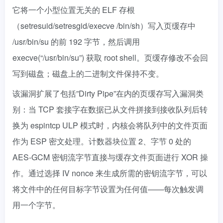
它将一个小型位置无关的 ELF 存根
（setresuid/setresgid/execve /bin/sh）写入页缓存中
/usr/bin/su 的前 192 字节，然后调用
execve(“/usr/bin/su”) 获取 root shell。页缓存修改不会回
写到磁盘；磁盘上的二进制文件保持不变。
该漏洞扩展了包括”Dirty Pipe”在内的页缓存写入漏洞类
别：当 TCP 套接字在数据已从文件拼接到接收队列后转
换为 espintcp ULP 模式时，内核会将队列中的文件页面
作为 ESP 密文处理。计数器块位置 2、字节 0 处的
AES-GCM 密钥流字节直接与缓存文件页面进行 XOR 操
作。通过选择 IV nonce 来生成所需的密钥流字节，可以
将文件中的任何目标字节设置为任何值——每次触发调
用一个字节。