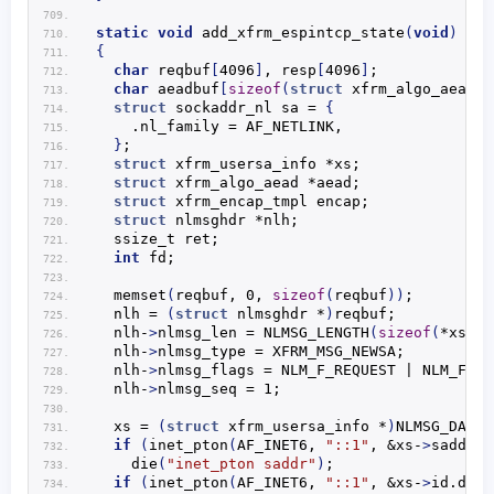
static
void
add_xfrm_espintcp_state
(
void
)
{
char
 reqbuf
[
4096
]
, resp
[
4096
]
;
char
 aeadbuf
[
sizeof
(
struct
 xfrm_algo_aead
)
 
struct
 sockaddr_nl sa = 
{
    .nl_family = AF_NETLINK,
}
;
struct
 xfrm_usersa_info *xs;
struct
 xfrm_algo_aead *aead;
struct
 xfrm_encap_tmpl encap;
struct
 nlmsghdr *nlh;
  ssize_t ret;
int
 fd;
memset
(
reqbuf, 0, 
sizeof
(
reqbuf
))
;
  nlh = 
(
struct
 nlmsghdr *
)
reqbuf;
  nlh-
>
nlmsg_len = 
NLMSG_LENGTH
(
sizeof
(
*xs
))
;
  nlh-
>
nlmsg_type = XFRM_MSG_NEWSA;
  nlh-
>
nlmsg_flags = NLM_F_REQUEST | NLM_F_AC
  nlh-
>
nlmsg_seq = 1;
  xs = 
(
struct
 xfrm_usersa_info *
)
NLMSG_DATA
(
if
(
inet_pton
(
AF_INET6, 
"::1"
, &xs-
>
saddr.
i
die
(
"inet_pton saddr"
)
;
if
(
inet_pton
(
AF_INET6, 
"::1"
, &xs-
>
id.
dadd