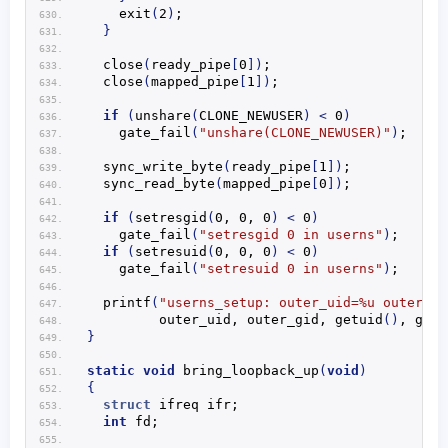
exit
(
2
)
;
}
close
(
ready_pipe
[
0
])
;
close
(
mapped_pipe
[
1
])
;
if
(
unshare
(
CLONE_NEWUSER
)
<
 0
)
gate_fail
(
"unshare(CLONE_NEWUSER)"
)
;
sync_write_byte
(
ready_pipe
[
1
])
;
sync_read_byte
(
mapped_pipe
[
0
])
;
if
(
setresgid
(
0, 0, 0
)
<
 0
)
gate_fail
(
"setresgid 0 in userns"
)
;
if
(
setresuid
(
0, 0, 0
)
<
 0
)
gate_fail
(
"setresuid 0 in userns"
)
;
printf
(
"userns_setup: outer_uid=%u outer_gi
         outer_uid, outer_gid, 
getuid
()
, 
getg
}
static
void
bring_loopback_up
(
void
)
{
struct
 ifreq ifr;
int
 fd;