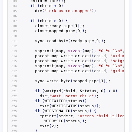
  child = 
fork
()
;
if
(
child 
<
 0
)
die
(
"fork userns mapper"
)
;
if
(
child 
>
 0
)
{
close
(
ready_pipe
[
1
])
;
close
(
mapped_pipe
[
0
])
;
sync_read_byte
(
ready_pipe
[
0
])
;
snprintf
(
map, 
sizeof
(
map
)
, 
"0 %u 1\n"
, ou
parent_map_write_or_exit
(
child, 
"uid_map"
parent_map_write_or_exit
(
child, 
"setgroup
snprintf
(
map, 
sizeof
(
map
)
, 
"0 %u 1\n"
, ou
parent_map_write_or_exit
(
child, 
"gid_map"
sync_write_byte
(
mapped_pipe
[
1
])
;
if
(
waitpid
(
child, &status, 0
)
<
 0
)
die
(
"wait userns child"
)
;
if
(
WIFEXITED
(
status
))
exit
(
WEXITSTATUS
(
status
))
;
if
(
WIFSIGNALED
(
status
))
{
fprintf
(
stderr, 
"userns child killed by
WTERMSIG
(
status
))
;
exit
(
2
)
;
}