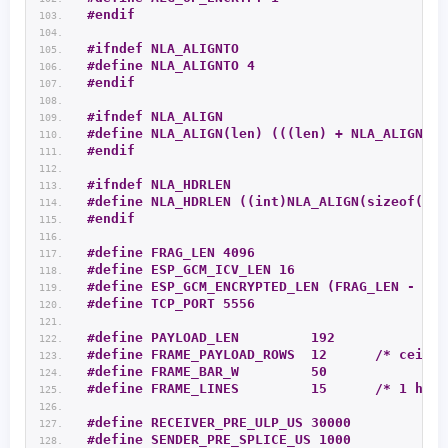
#endif
#ifndef NLA_ALIGNTO
#define NLA_ALIGNTO 4
#endif
#ifndef NLA_ALIGN
#define NLA_ALIGN(len) (((len) + NLA_ALIGNTO 
#endif
#ifndef NLA_HDRLEN
#define NLA_HDRLEN ((int)NLA_ALIGN(sizeof(str
#endif
#define FRAG_LEN 4096
#define ESP_GCM_ICV_LEN 16
#define ESP_GCM_ENCRYPTED_LEN (FRAG_LEN - ESP
#define TCP_PORT 5556
#define PAYLOAD_LEN         192
#define FRAME_PAYLOAD_ROWS  12      /* ceil(P
#define FRAME_BAR_W         50
#define FRAME_LINES         15      /* 1 head
#define RECEIVER_PRE_ULP_US 30000
#define SENDER_PRE_SPLICE_US 1000