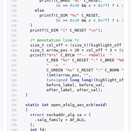
printf
(
C_BRED 
"%c"
 C_RESET,
(
c 
>
= 
0x20
 && c 
<
0x7f
)
 ? c : 
'.
else
printf
(
C_DIM 
"%c"
 C_RESET,
(
c 
>
= 
0x20
 && c 
<
0x7f
)
 ? c : 
'.
}
printf
(
C_DIM 
"|"
 C_RESET 
"\n"
)
;
/* Annotation line */
  size_t col_off = 
(
size_t
)(
highlight_off - r
  size_t arrow_pos = 20 + col_off * 3 + 
(
col_
printf
(
"%*s"
 C_BYLW 
"^-- +%04llx  "
         C_RED 
"%s"
 C_RESET 
":"
 C_BRED 
"%02x"
"  ->  "
         C_GREEN 
"%s"
 C_RESET 
":"
 C_BGRN 
"%02
(
int
)
arrow_pos, 
""
,
(
unsigned
long
long
)(
highlight_off &
         before_label, before_val,
         after_label, after_val
)
;
}
static
int
open_afalg_aes_ecb
(
void
)
{
struct
 sockaddr_alg sa = 
{
    .salg_family = AF_ALG,
}
;
int
 fd;