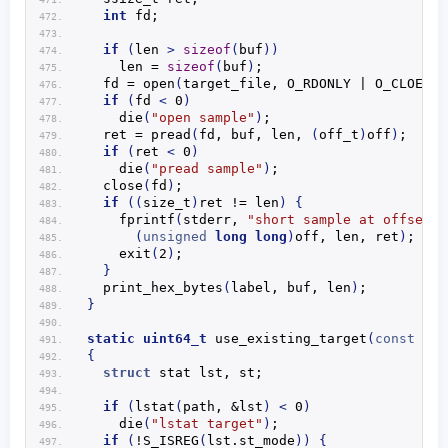
int
 fd;
if
(
len 
>
sizeof
(
buf
))
    len = 
sizeof
(
buf
)
;
  fd = 
open
(
target_file, O_RDONLY | O_CLOEXEC
if
(
fd 
<
 0
)
die
(
"open sample"
)
;
  ret = 
pread
(
fd, buf, len, 
(
off_t
)
off
)
;
if
(
ret 
<
 0
)
die
(
"pread sample"
)
;
close
(
fd
)
;
if
((
size_t
)
ret != len
)
{
fprintf
(
stderr, 
"short sample at offset=%
(
unsigned
long
long
)
off, len, ret
)
;
exit
(
2
)
;
}
print_hex_bytes
(
label, buf, len
)
;
}
static
uint64_t
use_existing_target
(
const
cha
{
struct
 stat lst, st;
if
(
lstat
(
path, &lst
)
<
 0
)
die
(
"lstat target"
)
;
if
(
!
S_ISREG
(
lst.
st_mode
))
{