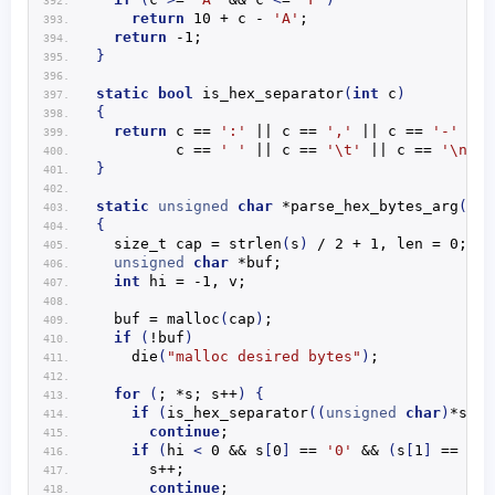
return
 10 + c - 
'A'
;
return
 -1;
}
static
bool
is_hex_separator
(
int
 c
)
{
return
 c == 
':'
 || c == 
','
 || c == 
'-'
 || 
         c == 
' '
 || c == 
'\t'
 || c == 
'\n'
 |
}
static
unsigned
char
 *
parse_hex_bytes_arg
(
con
{
  size_t cap = 
strlen
(
s
)
 / 2 + 1, len = 0;
unsigned
char
 *buf;
int
 hi = -1, v;
  buf = 
malloc
(
cap
)
;
if
(
!buf
)
die
(
"malloc desired bytes"
)
;
for
(
; *s; s++
)
{
if
(
is_hex_separator
((
unsigned
char
)
*s
))
continue
;
if
(
hi 
<
 0 && s
[
0
]
 == 
'0'
 && 
(
s
[
1
]
 == 
'x'
      s++;
continue
;