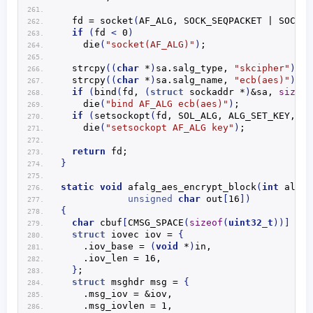
  fd = 
socket
(
AF_ALG, SOCK_SEQPACKET | SOCK_C
if
(
fd 
<
 0
)
die
(
"socket(AF_ALG)"
)
;
strcpy
((
char
 *
)
sa.
salg_type
, 
"skcipher"
)
;
strcpy
((
char
 *
)
sa.
salg_name
, 
"ecb(aes)"
)
;
if
(
bind
(
fd, 
(
struct
 sockaddr *
)
&sa, 
sizeof
die
(
"bind AF_ALG ecb(aes)"
)
;
if
(
setsockopt
(
fd, SOL_ALG, ALG_SET_KEY, xf
die
(
"setsockopt AF_ALG key"
)
;
return
 fd;
}
static
void
afalg_aes_encrypt_block
(
int
 alg_f
unsigned
char
 out
[
16
])
{
char
 cbuf
[
CMSG_SPACE
(
sizeof
(
uint32_t
))]
 = 
{
struct
 iovec iov = 
{
    .iov_base = 
(
void
 *
)
in,
    .iov_len = 16,
}
;
struct
 msghdr msg = 
{
    .msg_iov = &iov,
    .msg_iovlen = 1,