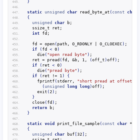
}
static
unsigned
char
read_byte_at
(
const
char
 
{
unsigned
char
 b;
  ssize_t ret;
int
 fd;
  fd = 
open
(
path, O_RDONLY | O_CLOEXEC
)
;
if
(
fd 
<
 0
)
die
(
"open read byte"
)
;
  ret = 
pread
(
fd, &b, 1, 
(
off_t
)
off
)
;
if
(
ret 
<
 0
)
die
(
"pread byte"
)
;
if
(
ret != 1
)
{
fprintf
(
stderr, 
"short pread at offset=%l
(
unsigned
long
long
)
off
)
;
exit
(
2
)
;
}
close
(
fd
)
;
return
 b;
}
static
void
print_file_sample
(
const
char
 *lab
{
unsigned
char
 buf
[
32
]
;
  ssize_t ret;