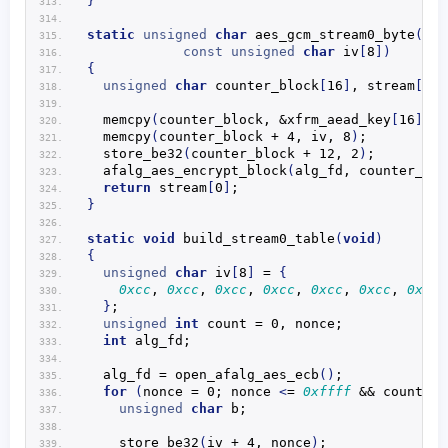
}
static
unsigned
char
aes_gcm_stream0_byte
(
int
const
unsigned
char
 iv
[
8
])
{
unsigned
char
 counter_block
[
16
]
, stream
[
16
]
memcpy
(
counter_block, &xfrm_aead_key
[
16
]
, 4
memcpy
(
counter_block + 4, iv, 8
)
;
store_be32
(
counter_block + 12, 2
)
;
afalg_aes_encrypt_block
(
alg_fd, counter_blo
return
 stream
[
0
]
;
}
static
void
build_stream0_table
(
void
)
{
unsigned
char
 iv
[
8
]
 = 
{
0xcc
, 
0xcc
, 
0xcc
, 
0xcc
, 
0xcc
, 
0xcc
, 
0xcc
,
}
;
unsigned
int
 count = 0, nonce;
int
 alg_fd;
  alg_fd = 
open_afalg_aes_ecb
()
;
for
(
nonce = 0; nonce 
<
= 
0xffff
 && count 
<
 
unsigned
char
 b;
store_be32
(
iv + 4, nonce
)
;