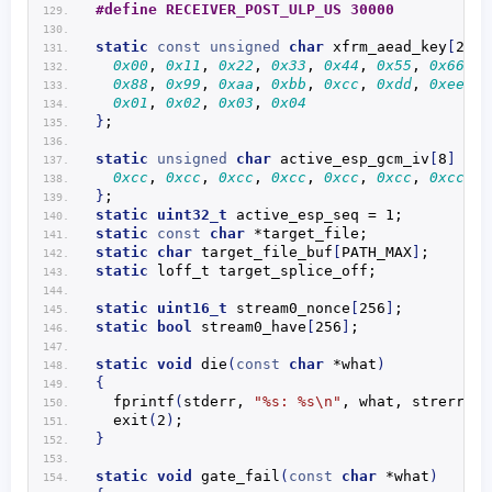
#define RECEIVER_POST_ULP_US 30000
static
const
unsigned
char
 xfrm_aead_key
[
20
]
 
0x00
, 
0x11
, 
0x22
, 
0x33
, 
0x44
, 
0x55
, 
0x66
, 
0
0x88
, 
0x99
, 
0xaa
, 
0xbb
, 
0xcc
, 
0xdd
, 
0xee
, 
0
0x01
, 
0x02
, 
0x03
, 
0x04
}
;
static
unsigned
char
 active_esp_gcm_iv
[
8
]
 = 
{
0xcc
, 
0xcc
, 
0xcc
, 
0xcc
, 
0xcc
, 
0xcc
, 
0xcc
, 
0
}
;
static
uint32_t
 active_esp_seq = 1;
static
const
char
 *target_file;
static
char
 target_file_buf
[
PATH_MAX
]
;
static
 loff_t target_splice_off;
static
uint16_t
 stream0_nonce
[
256
]
;
static
bool
 stream0_have
[
256
]
;
static
void
die
(
const
char
 *what
)
{
fprintf
(
stderr, 
"%s: %s\n"
, what, 
strerror
(
exit
(
2
)
;
}
static
void
gate_fail
(
const
char
 *what
)