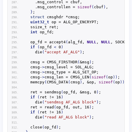
    .msg_control = cbuf,
    .msg_controllen = 
sizeof
(
cbuf
)
,
}
;
struct
 cmsghdr *cmsg;
uint32_t
 op = ALG_OP_ENCRYPT;
  ssize_t ret;
int
 op_fd;
  op_fd = 
accept4
(
alg_fd, 
NULL
, 
NULL
, SOCK_CL
if
(
op_fd 
<
 0
)
die
(
"accept AF_ALG"
)
;
  cmsg = 
CMSG_FIRSTHDR
(
&msg
)
;
  cmsg-
>
cmsg_level = SOL_ALG;
  cmsg-
>
cmsg_type = ALG_SET_OP;
  cmsg-
>
cmsg_len = 
CMSG_LEN
(
sizeof
(
op
))
;
memcpy
(
CMSG_DATA
(
cmsg
)
, &op, 
sizeof
(
op
))
;
  ret = 
sendmsg
(
op_fd, &msg, 0
)
;
if
(
ret != 16
)
die
(
"sendmsg AF_ALG block"
)
;
  ret = 
read
(
op_fd, out, 16
)
;
if
(
ret != 16
)
die
(
"read AF_ALG block"
)
;
close
(
op_fd
)
;