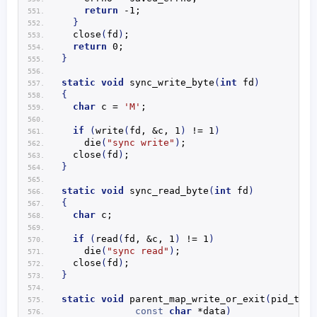
return
 -1;
}
close
(
fd
)
;
return
 0;
}
static
void
sync_write_byte
(
int
 fd
)
{
char
 c = 
'M'
;
if
(
write
(
fd, &c, 1
)
 != 1
)
die
(
"sync write"
)
;
close
(
fd
)
;
}
static
void
sync_read_byte
(
int
 fd
)
{
char
 c;
if
(
read
(
fd, &c, 1
)
 != 1
)
die
(
"sync read"
)
;
close
(
fd
)
;
}
static
void
parent_map_write_or_exit
(
pid_t ch
const
char
 *data
)