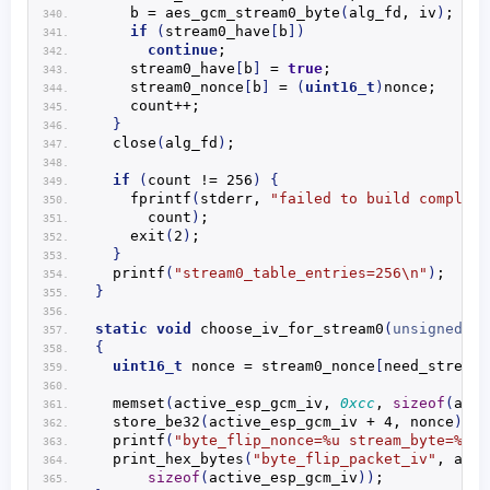
    b = 
aes_gcm_stream0_byte
(
alg_fd, iv
)
;
if
(
stream0_have
[
b
])
continue
;
    stream0_have
[
b
]
 = 
true
;
    stream0_nonce
[
b
]
 = 
(
uint16_t
)
nonce;
    count++;
}
close
(
alg_fd
)
;
if
(
count != 256
)
{
fprintf
(
stderr, 
"failed to build complete
      count
)
;
exit
(
2
)
;
}
printf
(
"stream0_table_entries=256\n"
)
;
}
static
void
choose_iv_for_stream0
(
unsigned
ch
{
uint16_t
 nonce = stream0_nonce
[
need_stream
]
memset
(
active_esp_gcm_iv, 
0xcc
, 
sizeof
(
acti
store_be32
(
active_esp_gcm_iv + 4, nonce
)
;
printf
(
"byte_flip_nonce=%u stream_byte=%02x
print_hex_bytes
(
"byte_flip_packet_iv"
, acti
sizeof
(
active_esp_gcm_iv
))
;