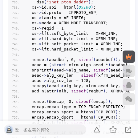
die
(
"inet_pton daddr"
)
;
  xs-
>
id.
spi
 = 
htonl
(
0x100
)
;
  xs-
>
id.
proto
 = IPPROTO_ESP;
  xs-
>
family = AF_INET6;
  xs-
>
mode = XFRM_MODE_TRANSPORT;
  xs-
>
reqid = 1;
  xs-
>
lft.
soft_byte_limit
 = XFRM_INF;
  xs-
>
lft.
hard_byte_limit
 = XFRM_INF;
  xs-
>
lft.
soft_packet_limit
 = XFRM_INF;
  xs-
>
lft.
hard_packet_limit
 = XFRM_INF;
memset
(
aeadbuf, 0, 
sizeof
(
aeadbuf
))
;
  aead = 
(
struct
 xfrm_algo_aead *
)
aeadbuf;
snprintf
(
aead-
>
alg_name, 
sizeof
(
aead-
>
alg_n
  aead-
>
alg_key_len = 
sizeof
(
xfrm_aead_key
)
 *
  aead-
>
alg_icv_len = 128;
memcpy
(
aead-
>
alg_key, xfrm_aead_key, 
sizeof
add_nlattr
(
nlh, 
sizeof
(
reqbuf
)
, XFRMA_ALG_A
memset
(
&encap, 0, 
sizeof
(
encap
))
;
  encap.
encap_type
 = TCP_ENCAP_ESPINTCP;
  encap.
encap_sport
 = 
htons
(
TCP_PORT
)
;
  encap.
encap_dport
 = 
htons
(
TCP_PORT
)
;
add_nlattr
(
nlh, 
sizeof
(
reqbuf
)
, XFRMA_ENCAP
1
发一条友善的评论
  fd = 
socket
(
AF_NETLINK, SOCK_RAW | SOCK_CLO