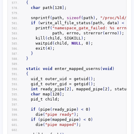
{
char
 path
[
128
]
;
snprintf
(
path, 
sizeof
(
path
)
, 
"/proc/%ld/%s"
if
(
write_all_file_status
(
path, data
)
<
 0
)
printf
(
"namespace_gate_failed: %s errno=%
           path, errno, 
strerror
(
errno
))
;
kill
(
child, SIGKILL
)
;
waitpid
(
child, 
NULL
, 0
)
;
exit
(
4
)
;
}
}
static
void
enter_mapped_userns
(
void
)
{
  uid_t outer_uid = 
getuid
()
;
  gid_t outer_gid = 
getgid
()
;
int
 ready_pipe
[
2
]
, mapped_pipe
[
2
]
, status;
char
 map
[
128
]
;
  pid_t child;
if
(
pipe
(
ready_pipe
)
<
 0
)
die
(
"pipe ready"
)
;
if
(
pipe
(
mapped_pipe
)
<
 0
)
die
(
"pipe mapped"
)
;