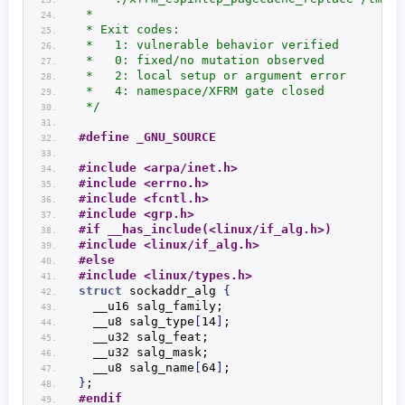
 *
 * Exit codes:
 *   1: vulnerable behavior verified
 *   0: fixed/no mutation observed
 *   2: local setup or argument error
 *   4: namespace/XFRM gate closed
 */
#define _GNU_SOURCE
#include <arpa/inet.h>
#include <errno.h>
#include <fcntl.h>
#include <grp.h>
#if __has_include(<linux/if_alg.h>)
#include <linux/if_alg.h>
#else
#include <linux/types.h>
struct
 sockaddr_alg 
{
  __u16 salg_family;
  __u8 salg_type
[
14
]
;
  __u32 salg_feat;
  __u32 salg_mask;
  __u8 salg_name
[
64
]
;
}
;
#endif