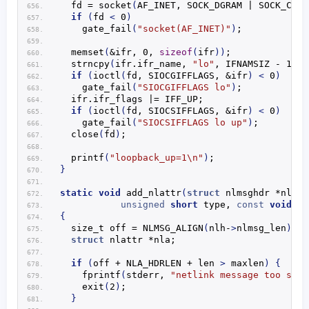
  fd = 
socket
(
AF_INET, SOCK_DGRAM | SOCK_CLOE
if
(
fd 
<
 0
)
gate_fail
(
"socket(AF_INET)"
)
;
memset
(
&ifr, 0, 
sizeof
(
ifr
))
;
strncpy
(
ifr.
ifr_name
, 
"lo"
, IFNAMSIZ - 1
)
;
if
(
ioctl
(
fd, SIOCGIFFLAGS, &ifr
)
<
 0
)
gate_fail
(
"SIOCGIFFLAGS lo"
)
;
  ifr.
ifr_flags
 |= IFF_UP;
if
(
ioctl
(
fd, SIOCSIFFLAGS, &ifr
)
<
 0
)
gate_fail
(
"SIOCSIFFLAGS lo up"
)
;
close
(
fd
)
;
printf
(
"loopback_up=1\n"
)
;
}
static
void
add_nlattr
(
struct
 nlmsghdr *nlh, 
unsigned
short
 type, 
const
void
 *d
{
  size_t off = 
NLMSG_ALIGN
(
nlh-
>
nlmsg_len
)
;
struct
 nlattr *nla;
if
(
off + NLA_HDRLEN + len 
>
 maxlen
)
{
fprintf
(
stderr, 
"netlink message too smal
exit
(
2
)
;
}