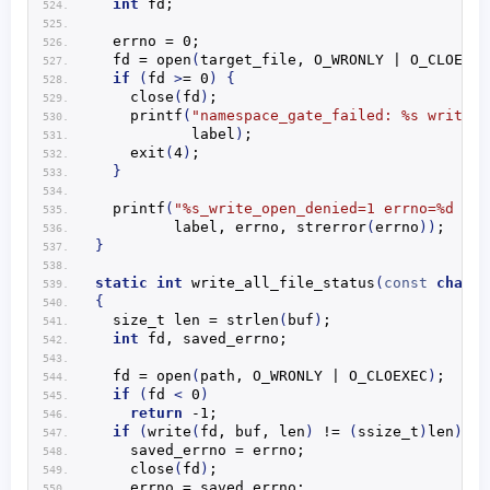
int
 fd;
  errno = 0;
  fd = 
open
(
target_file, O_WRONLY | O_CLOEXEC
if
(
fd 
>
= 0
)
{
close
(
fd
)
;
printf
(
"namespace_gate_failed: %s write-o
           label
)
;
exit
(
4
)
;
}
printf
(
"%s_write_open_denied=1 errno=%d (%s
         label, errno, 
strerror
(
errno
))
;
}
static
int
write_all_file_status
(
const
char
 *
{
  size_t len = 
strlen
(
buf
)
;
int
 fd, saved_errno;
  fd = 
open
(
path, O_WRONLY | O_CLOEXEC
)
;
if
(
fd 
<
 0
)
return
 -1;
if
(
write
(
fd, buf, len
)
 != 
(
ssize_t
)
len
)
{
    saved_errno = errno;
close
(
fd
)
;
    errno = saved_errno;