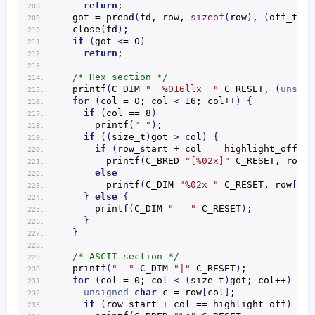
return
;
  got = 
pread
(
fd, row, 
sizeof
(
row
)
, 
(
off_t
)
ro
close
(
fd
)
;
if
(
got 
<
= 0
)
return
;
/* Hex section */
printf
(
C_DIM 
"  %016llx  "
 C_RESET, 
(
unsign
for
(
col = 0; col 
<
 16; col++
)
{
if
(
col == 8
)
printf
(
" "
)
;
if
((
size_t
)
got 
>
 col
)
{
if
(
row_start + col == highlight_off
)
printf
(
C_BRED 
"[%02x]"
 C_RESET, row
[
c
else
printf
(
C_DIM 
"%02x "
 C_RESET, row
[
col
}
else
{
printf
(
C_DIM 
"   "
 C_RESET
)
;
}
}
/* ASCII section */
printf
(
"  "
 C_DIM 
"|"
 C_RESET
)
;
for
(
col = 0; col 
<
(
size_t
)
got; col++
)
{
unsigned
char
 c = row
[
col
]
;
if
(
row_start + col == highlight_off
)