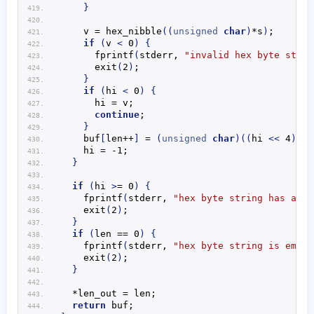
}
    v = 
hex_nibble
((
unsigned
char
)
*s
)
;
if
(
v 
<
 0
)
{
fprintf
(
stderr, 
"invalid hex byte strin
exit
(
2
)
;
}
if
(
hi 
<
 0
)
{
      hi = v;
continue
;
}
    buf
[
len++
]
 = 
(
unsigned
char
)((
hi 
<<
 4
)
 | 
    hi = -1;
}
if
(
hi 
>
= 0
)
{
fprintf
(
stderr, 
"hex byte string has an o
exit
(
2
)
;
}
if
(
len == 0
)
{
fprintf
(
stderr, 
"hex byte string is empty
exit
(
2
)
;
}
  *len_out = len;
return
 buf;