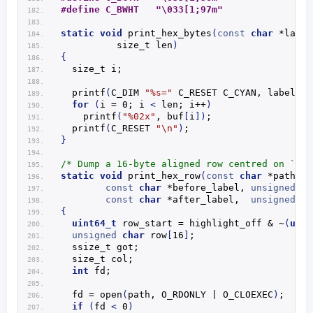
#define C_BWHT   "\033[1;97m"
static
void
print_hex_bytes
(
const
char
 *label
          size_t len
)
{
  size_t i;
printf
(
C_DIM 
"%s="
 C_RESET C_CYAN, label
)
;
for
(
i = 0; i 
<
 len; i++
)
printf
(
"%02x"
, buf
[
i
])
;
printf
(
C_RESET 
"\n"
)
;
}
/* Dump a 16-byte aligned row centred on `hig
static
void
print_hex_row
(
const
char
 *path, 
u
const
char
 *before_label, 
unsigned
ch
const
char
 *after_label,  
unsigned
ch
{
uint64_t
 row_start = highlight_off & ~
(
uint
unsigned
char
 row
[
16
]
;
  ssize_t got;
  size_t col;
int
 fd;
  fd = 
open
(
path, O_RDONLY | O_CLOEXEC
)
;
if
(
fd 
<
 0
)