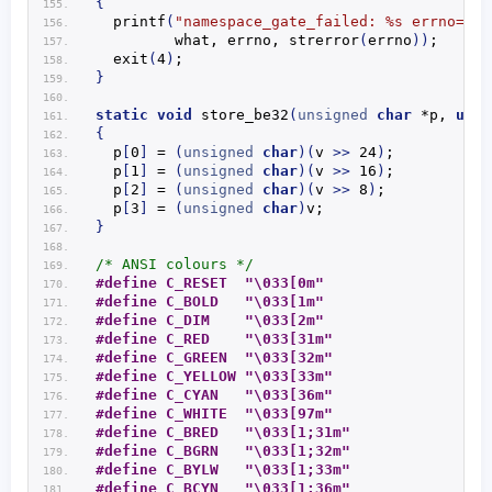
{
printf
(
"namespace_gate_failed: %s errno=%d 
         what, errno, 
strerror
(
errno
))
;
exit
(
4
)
;
}
static
void
store_be32
(
unsigned
char
 *p, 
uint
{
  p
[
0
]
 = 
(
unsigned
char
)(
v 
>>
 24
)
;
  p
[
1
]
 = 
(
unsigned
char
)(
v 
>>
 16
)
;
  p
[
2
]
 = 
(
unsigned
char
)(
v 
>>
 8
)
;
  p
[
3
]
 = 
(
unsigned
char
)
v;
}
/* ANSI colours */
#define C_RESET  "\033[0m"
#define C_BOLD   "\033[1m"
#define C_DIM    "\033[2m"
#define C_RED    "\033[31m"
#define C_GREEN  "\033[32m"
#define C_YELLOW "\033[33m"
#define C_CYAN   "\033[36m"
#define C_WHITE  "\033[97m"
#define C_BRED   "\033[1;31m"
#define C_BGRN   "\033[1;32m"
#define C_BYLW   "\033[1;33m"
#define C_BCYN   "\033[1;36m"