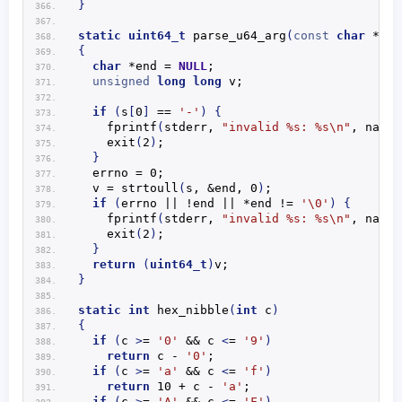
}
static
uint64_t
parse_u64_arg
(
const
char
 *s, 
{
char
 *end = 
NULL
;
unsigned
long
long
 v;
if
(
s
[
0
]
 == 
'-'
)
{
fprintf
(
stderr, 
"invalid %s: %s\n"
, name,
exit
(
2
)
;
}
  errno = 0;
  v = 
strtoull
(
s, &end, 0
)
;
if
(
errno || !end || *end != 
'\0'
)
{
fprintf
(
stderr, 
"invalid %s: %s\n"
, name,
exit
(
2
)
;
}
return
(
uint64_t
)
v;
}
static
int
hex_nibble
(
int
 c
)
{
if
(
c 
>
= 
'0'
 && c 
<
= 
'9'
)
return
 c - 
'0'
;
if
(
c 
>
= 
'a'
 && c 
<
= 
'f'
)
return
 10 + c - 
'a'
;
if
(
c 
>
= 
'A'
 && c 
<
= 
'F'
)