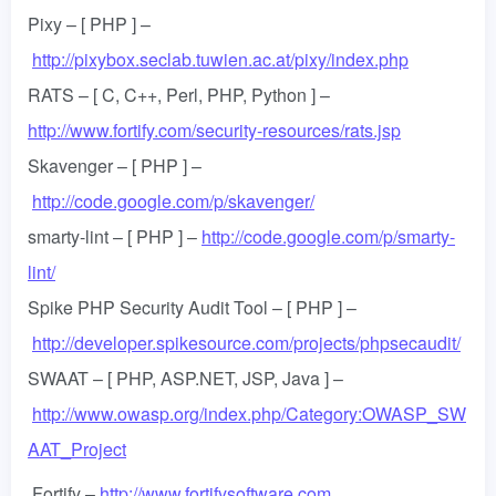
Pixy – [ PHP ] –
http://pixybox.seclab.tuwien.ac.at/pixy/index.php
RATS – [ C, C++, Perl, PHP, Python ] –
http://www.fortify.com/security-resources/rats.jsp
Skavenger – [ PHP ] –
http://code.google.com/p/skavenger/
smarty-lint – [ PHP ] –
http://code.google.com/p/smarty-
lint/
Spike PHP Security Audit Tool – [ PHP ] –
http://developer.spikesource.com/projects/phpsecaudit/
SWAAT – [ PHP, ASP.NET, JSP, Java ] –
http://www.owasp.org/index.php/Category:OWASP_SW
AAT_Project
Fortify –
http://www.fortifysoftware.com