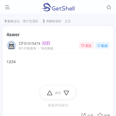
极核论坛
用户交流区
💈 闲聊杂谈区
正文
4swer
CF31315474
关注
私信
8个月前发布
16次阅读
1234
评分
欢迎为Ta评分
分享
收藏