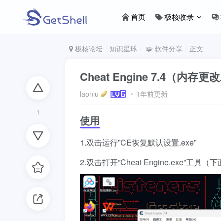
首页
极核收录
极核论坛
知识星球
🧩 软件分享
正文
Cheat Engine 7.4（内存
laoniu
1年前更新
1
使用
1.双击运行”CE恢复默认设置.exe”
2.双击打开”Cheat Engine.exe