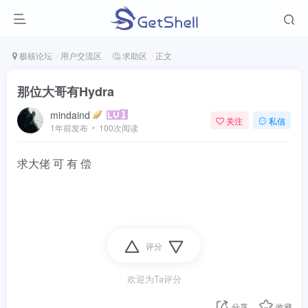
极核论坛
用户交流区
🤔 求助区
正文
那位大哥有Hydra
mindaind
关注
私信
1年前发布
100次阅读
求大佬 可 有 偿
评分
欢迎为Ta评分
分享
收藏