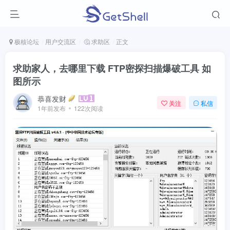
极核论坛
用户交流区
🤔 求助区
正文
求助家人，去哪里下载 FTP密探扫描爆破工具 如
图所示
恭喜发财
关注
私信
1年前发布
122次阅读