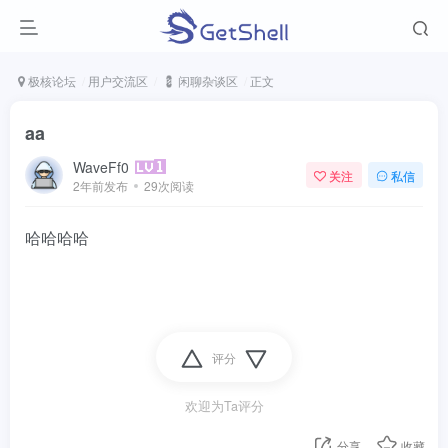
极核论坛
用户交流区
💈 闲聊杂谈区
正文
aa
WaveFf0
关注
私信
2年前发布
29次阅读
哈哈哈哈
评分
欢迎为Ta评分
分享
收藏