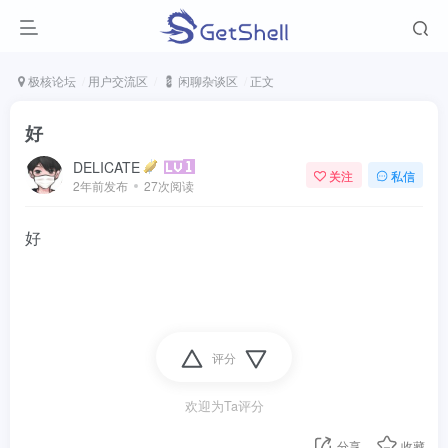
极核论坛
用户交流区
💈 闲聊杂谈区
正文
好
DELICATE
关注
私信
2年前发布
27次阅读
好
评分
欢迎为Ta评分
分享
收藏