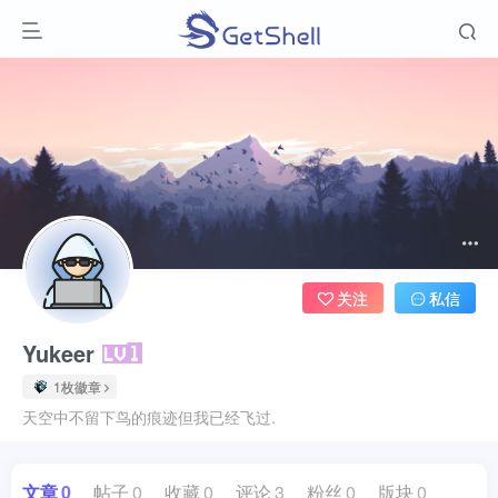
关注
私信
Yukeer
1枚徽章
天空中不留下鸟的痕迹但我已经飞过.
文章
0
帖子
0
收藏
0
评论
3
粉丝
0
版块
0