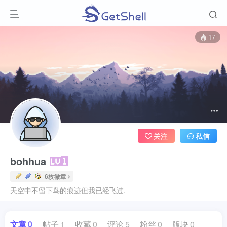
17
关注
私信
bohhua
6枚徽章
天空中不留下鸟的痕迹但我已经飞过.
文章
0
帖子
1
收藏
0
评论
5
粉丝
0
版块
0