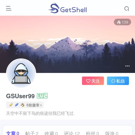
139
关注
私信
GSUser99
6枚徽章
天空中不留下鸟的痕迹但我已经飞过.
文章
0
帖子
2
收藏
0
评论
12
粉丝
0
版块
0