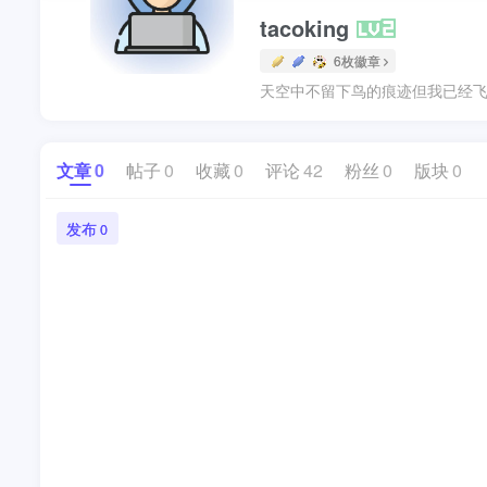
tacoking
6枚徽章
天空中不留下鸟的痕迹但我已经飞
文章
0
帖子
0
收藏
0
评论
42
粉丝
0
版块
0
发布
0