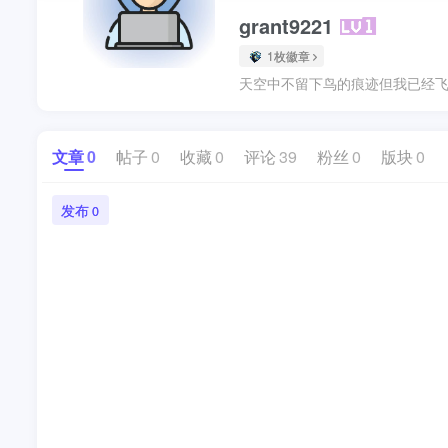
grant9221
1枚徽章
天空中不留下鸟的痕迹但我已经飞
文章
0
帖子
0
收藏
0
评论
39
粉丝
0
版块
0
发布
0