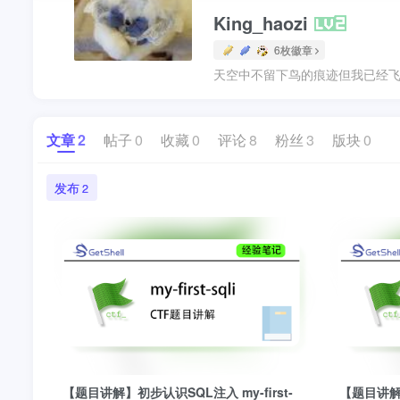
King_haozi
6枚徽章
天空中不留下鸟的痕迹但我已经飞
文章
2
帖子
0
收藏
0
评论
8
粉丝
3
版块
0
发布
2
【题目讲解】初步认识SQL注入 my-first-
【题目讲解】