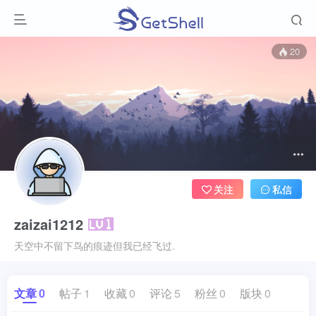
20
关注
私信
zaizai1212
天空中不留下鸟的痕迹但我已经飞过.
文章
0
帖子
1
收藏
0
评论
5
粉丝
0
版块
0