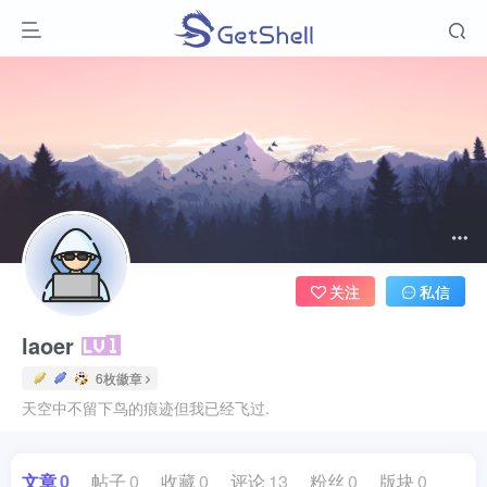
关注
私信
laoer
6枚徽章
天空中不留下鸟的痕迹但我已经飞过.
文章
0
帖子
0
收藏
0
评论
13
粉丝
0
版块
0