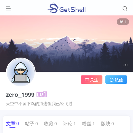
1
关注
私信
zero_1999
天空中不留下鸟的痕迹但我已经飞过.
文章
0
帖子
0
收藏
0
评论
1
粉丝
1
版块
0