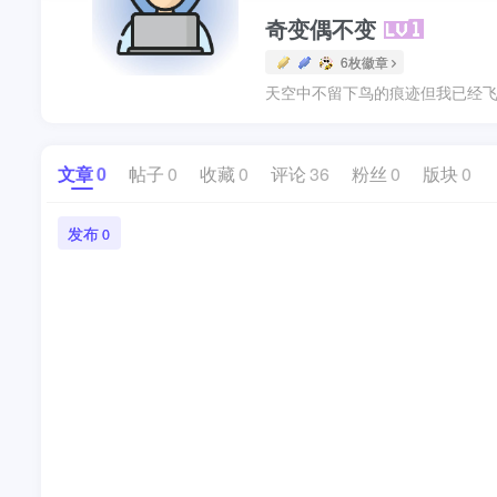
奇变偶不变
6枚徽章
天空中不留下鸟的痕迹但我已经飞
文章
0
帖子
0
收藏
0
评论
36
粉丝
0
版块
0
发布
0