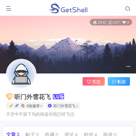
2942
247
4
关注
私信
听门外雪花飞
6枚徽章
听门外雪花飞
天空中不留下鸟的痕迹但我已经飞过.
文章
3
帖子
0
收藏
0
评论
4
粉丝
4
版块
0