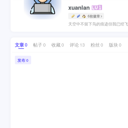
xuanlan
6枚徽章
天空中不留下鸟的痕迹但我已经飞
文章
0
帖子
0
收藏
0
评论
13
粉丝
0
版块
0
发布
0