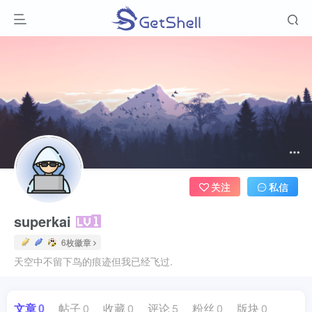
关注
私信
superkai
6枚徽章
天空中不留下鸟的痕迹但我已经飞过.
文章
0
帖子
0
收藏
0
评论
5
粉丝
0
版块
0