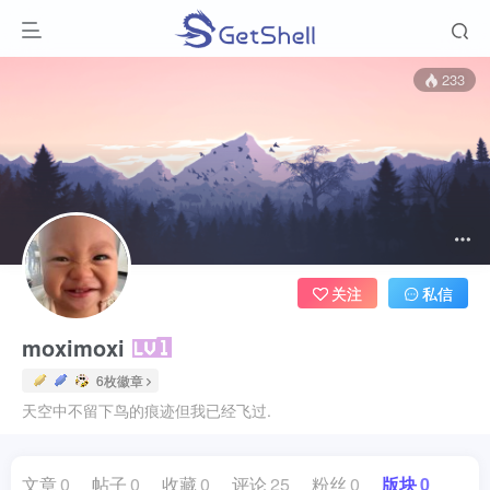
233
关注
私信
moximoxi
6枚徽章
天空中不留下鸟的痕迹但我已经飞过.
文章
0
帖子
0
收藏
0
评论
25
粉丝
0
版块
0