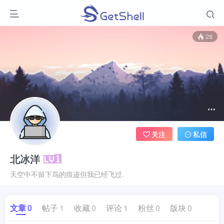
28
关注
私信
北冰洋
天空中不留下鸟的痕迹但我已经飞过.
文章
0
帖子
1
收藏
0
评论
1
粉丝
0
版块
0