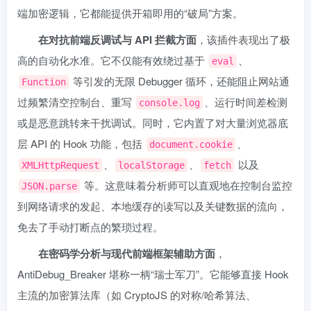
端加密逻辑，它都能提供开箱即用的“破局”方案。
在对抗前端反调试与 API 拦截方面
，该插件表现出了极
高的自动化水准。它不仅能有效绕过基于
、
eval
等引发的无限 Debugger 循环，还能阻止网站通
Function
过频繁清空控制台、重写
、运行时间差检测
console.log
或是恶意跳转来干扰调试。同时，它内置了对大量浏览器底
层 API 的 Hook 功能，包括
、
document.cookie
、
、
以及
XMLHttpRequest
localStorage
fetch
等。这意味着分析师可以直观地在控制台监控
JSON.parse
到网络请求的发起、本地缓存的读写以及关键数据的流向，
免去了手动打断点的繁琐过程。
在密码学分析与现代前端框架辅助方面
，
AntiDebug_Breaker 堪称一柄“瑞士军刀”。它能够直接 Hook
主流的加密算法库（如 CryptoJS 的对称/哈希算法、