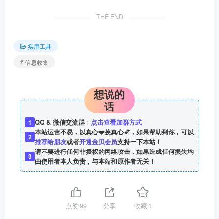
THE END
实用工具
# 信息收集
想说的
话
QQ & 微信交流群：
点击查看加群方式
1
本站运营不易，以真心❤️换真心💕，如果帮助到你，可以
2
推荐给朋友
或者
开通金贝会员
支持一下本站！
请不要进行任何非授权的网络攻击，如果造成任何损失均
3
由使用者本人负责，与本站和原作者无关！
点赞
99
分享
收藏
1