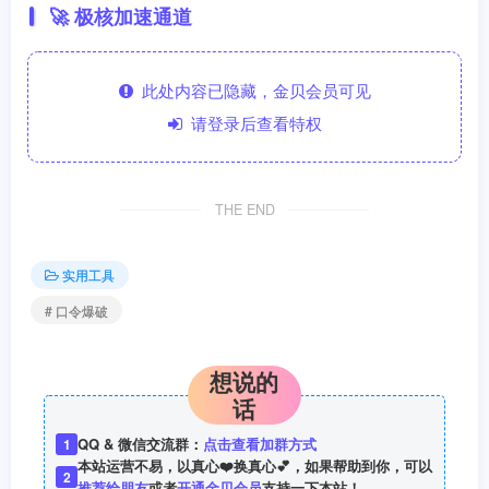
🚀 极核加速通道
此处内容已隐藏，金贝会员可见
请登录后查看特权
THE END
实用工具
# 口令爆破
想说的
话
QQ & 微信交流群：
点击查看加群方式
1
本站运营不易，以真心❤️换真心💕，如果帮助到你，可以
2
推荐给朋友
或者
开通金贝会员
支持一下本站！