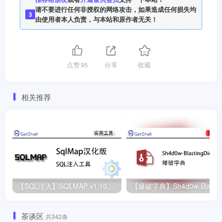
请不要进行任何非授权的网络攻击，如果造成任何损失均
3
由使用者本人负责，与本站和原作者无关！
点赞
95
分享
收藏
相关推荐
【SQL注入】SQLMAP v1.10.3 稳定汉化版
【爆
茶谈区
共342条