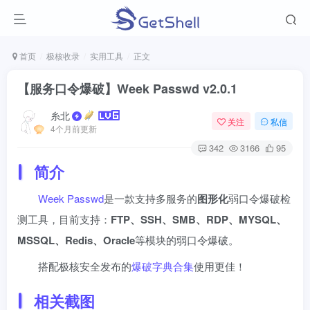
首页
极核收录
实用工具
正文
【服务口令爆破】Week Passwd v2.0.1
糸北
关注
私信
4个月前更新
342
3166
95
简介
Week Passwd
是一款支持多服务的
图形化
弱口令爆破检
测工具，目前支持：
FTP、SSH、SMB、RDP、MYSQL、
MSSQL、Redis、Oracle
等模块的弱口令爆破。
搭配极核安全发布的
爆破字典合集
使用更佳！
相关截图